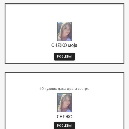
СНЕЖО моја
POGLEDAJ
40 тужних дана драга сестро
СНЕЖО
POGLEDAJ