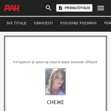
PREDAJ ČITULJU
SVE ČITULJE
OBAVIJESTI
POSLEDNJI POZDRAVI
PO
Четрдесет је дана од смрти наше вољене кћерке
СНЕЖЕ