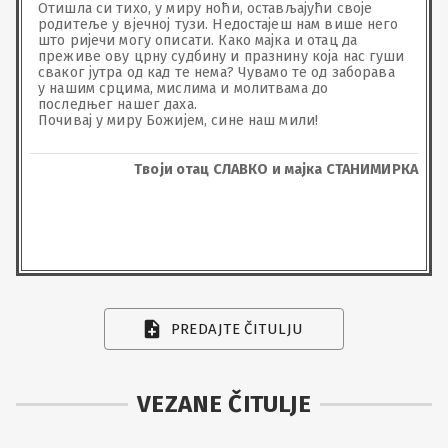
Отишла си тихо, у миру ноћи, остављајући своје 
родитеље у вјечној тузи. Недостајеш нам више него 
што ријечи могу описати. Како мајка и отац да 
преживе ову црну судбину и празнину која нас гуши 
сваког јутра од кад те нема? Чувамо те од заборава 
у нашим срцима, мислима и молитвама до 
последњег нашег даха.

Почивај у миру Божијем, сине наш мили!
Твоји отац СЛАВКО и мајка СТАНИМИРКА
PREDAJTE ČITULJU
VEZANE ČITULJE