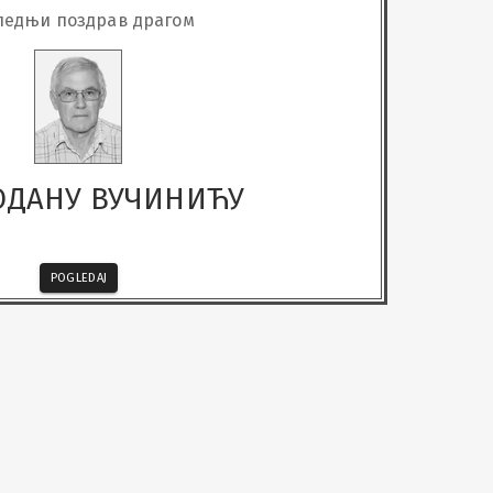
ледњи поздрав драгом
ОДАНУ ВУЧИНИЋУ
POGLEDAJ