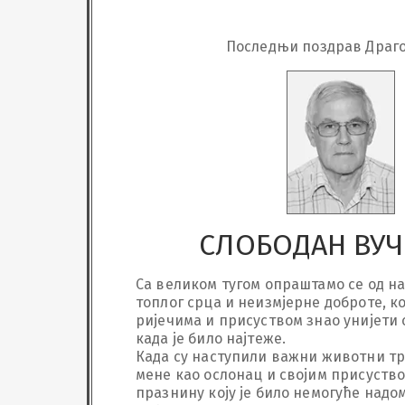
Последњи поздрав Драг
СЛОБОДАН ВУ
Са великом тугом опраштамо се од на
топлог срца и неизмјерне доброте, кој
ријечима и присуством знао унијети с
када је било најтеже.

Када су наступили важни животни трен
мене као ослонац и својим присуство
празнину коју је било немогуће надомј