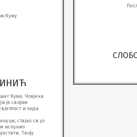
Пос
ом Куму
СЛОБ
ЧИНИЋ
шег Кума. Човјека 
и је својим 
вјетлост и онда 
уци, стајао си уз 
м испунио 
естити. Твоју 