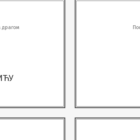
 драгом
По
ИЋУ