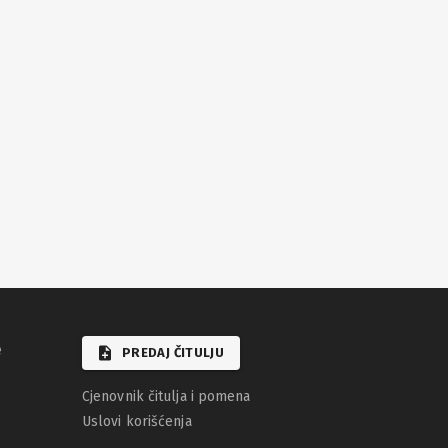
e
PREDAJ ČITULJU
Cjenovnik čitulja i pomena
Uslovi korišćenja