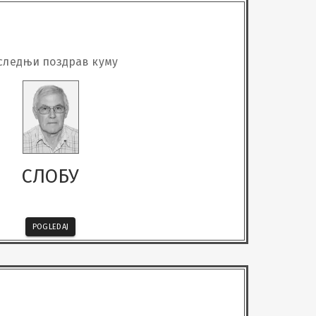
следњи поздрав куму
СЛОБУ
POGLEDAJ