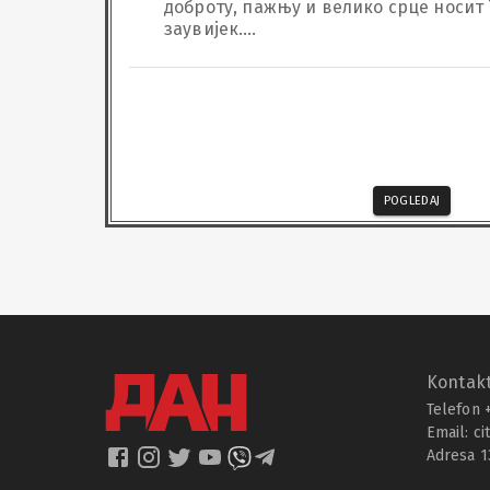
доброту, пажњу и велико срце носит 
заувијек.

Хвала ти за сву топлину и љубав коју
дијелио с нама. Хвала ти што си био 
и наших најљепших успомена.

О теби ћемо говорити с поносом, а ус
чувати с љубављу и захвалношћу. Зау
посебно мјесто у нашим срцима.
POGLEDAJ
Kontakt
Telefon 
Email:
ci
Adresa 1