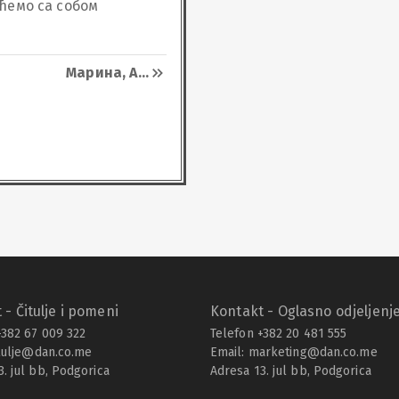
ћемо са собом 
 си несебично 
дио наше породице 
Марина, А
...
помену на тебе 
вијек ћеш имати 
 - Čitulje i pomeni
Kontakt - Oglasno odjeljenj
+382 67 009 322
Telefon +382 20 481 555
tulje@dan.co.me
Email:
marketing@dan.co.me
3. jul bb, Podgorica
Adresa 13. jul bb, Podgorica