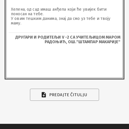
Хелена, од сад имаш анђела који ће увијек бити 
поносан на тебе.

У овим тешким данима, знај да смо уз тебе и твоју 
маму.
ДРУГАРИ И РОДИТЕЉИ V -2 СА УЧИТЕЉИЦОМ МАРОМ
РАДОЊИЋ, ОШ."ШТАМПАР МАКАРИЈЕ"
PREDAJTE ČITULJU