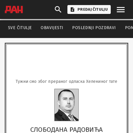
PREDAJ ČITULJU
SVE ČITULJE
OBAVIJESTI
POSLEDNJI POZDRAVI
PO
Тужни смо због прераног одласка Хелениног тате
СЛОБОДАНА РАДОВИЋА