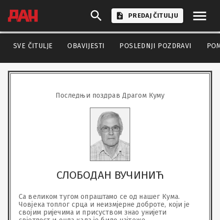
PREDAJ ČITULJU
SVE ČITULJE
OBAVIJESTI
POSLEDNJI POZDRAVI
PO
Последњи поздрав Драгом Куму
СЛОБОДАН ВУЧИНИЋ
Са великом тугом опраштамо се од нашег Кума. 
Човјека топлог срца и неизмјерне доброте, који је 
својим ријечима и присуством знао унијети 