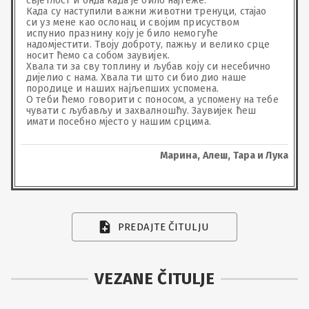
свјетлост и онда када је било најтеже.

Када су наступили важни животни тренуци, стајао 
си уз мене као ослонац и својим присуством 
испунио празнину коју је било немогуће 
надомјестити. Твоју доброту, пажњу и велико срце 
носит ћемо са собом заувијек.

Хвала ти за сву топлину и љубав коју си несебично 
дијелио с нама. Хвала ти што си био дио наше 
породице и наших најљепших успомена.

О теби ћемо говорити с поносом, а успомену на тебе 
чувати с љубављу и захвалношћу. Заувијек ћеш 
имати посебно мјесто у нашим срцима.
Марина, Алеш, Тара и Лука
PREDAJTE ČITULJU
VEZANE ČITULJE