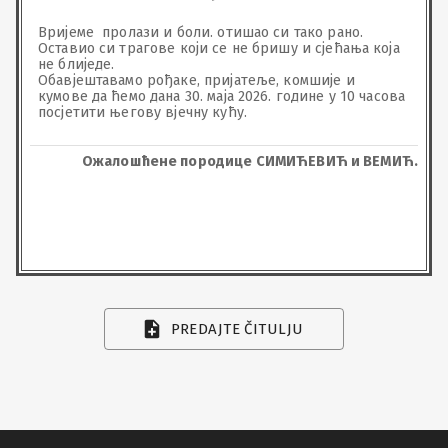
Вријеме  пролази и боли. отишао си тако рано. 
Оставио си трагове који се не бришу и сјећања која 
не блиједе.

Обавјештавамо рођаке, пријатеље, комшије и 
кумове да ћемо дана 30. маја 2026. године у 10 часова 
посјетити његову вјечну кућу.
Ожалошћене породице СИМИЋЕВИЋ и ВЕМИЋ.
PREDAJTE ČITULJU