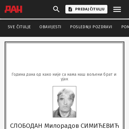
PREDAJ ČITULJU
SVE ČITULJE
OBAVIJESTI
POSLEDNJI POZDRAVI
PO
Година дана од како није са нама наш вољени брат и 
ујак
СЛОБОДАН Милорадов СИМИЋЕВИЋ