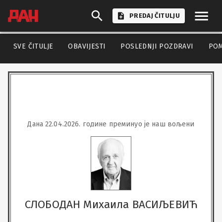
PREDAJ ČITULJU
SVE ČITULJE
OBAVIJESTI
POSLEDNJI POZDRAVI
PO
Дана 22.04.2026. године преминуо је наш вољени
СЛОБОДАН Михаила ВАСИЉЕВИЋ