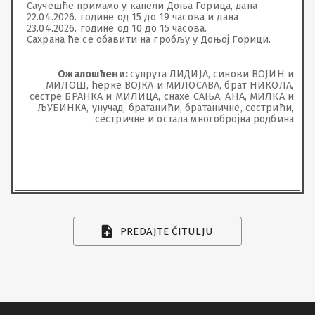
Саучешће примамо у капели Доња Горица, дана 
22.04.2026. године од 15 до 19 часова и дана 
23.04.2026. године од 10 до 15 часова.

Сахрана ће се обавити на гробљу у Доњој Горици.
Ожалошћени:
супруга ЛИДИЈА, синови ВОЈИН и
МИЛОШ, ћерке ВОЈКА и МИЛОСАВА, брат НИКОЛА,
сестре БРАНКА и МИЛИЦА, снахе САЊА, АНА, МИЛКА и
ЉУБИНКА, унучад, братанићи, братаничне, сестрићи,
сестричне и остала многобројна родбина
PREDAJTE ČITULJU