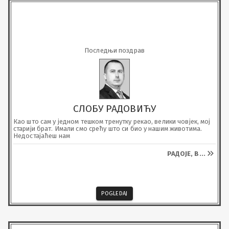
Последњи поздрав
СЛОБУ РАДОВИЋУ
Као што сам у једном тешком тренутку рекао, велики човјек, мој 
старији брат. Имали смо срећу што си био у нашим животима.

Недостајаћеш нам
РАДОЈЕ, В
...
POGLEDAJ