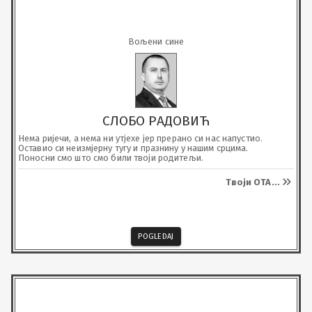
Вољени сине
СЛОБО РАДОВИЋ
Нема ријечи, а нема ни утјехе јер прерано си нас напустио. 
Оставио си неизмјерну тугу и празнину у нашим срцима.

Поносни смо што смо били твоји родитељи.
Твоји ОТА
...
POGLEDAJ