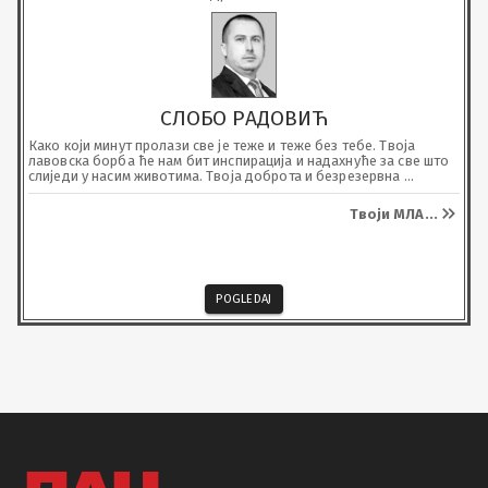
СЛОБО РАДОВИЋ
Како који минут пролази све је теже и теже без тебе. Твоја 
лавовска борба ће нам бит инспирација и надахнуће за све што 
слиједи у насим животима. Твоја доброта и безрезервна 
подршка у свему ће нам бити звијезда водиља кроз живот. Знај 
да док је нас твоја Хелена никад неће бити сама. Хвала ти на 
Твоји МЛА
...
свему. Недостајеш данас, недостајаћеш сјутра, недостајаћеш 
заувијек.
POGLEDAJ