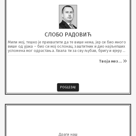
СЛОБО РАДОВИЋ
Мили мој, тешко је прихватити да те више нема, јер си био много 
више од ујака – био си мој ослонац, заштитник и дио најљепших 
успомена мог одрастања. Хвала ти за сву љубав, бригу и вјеру 
коју си имао у мене. Учио си ме животу и увијек био уз мене када 
је требало. Обећавам ти да ћу чувати Хелену и бити јој подршка, 
Твоја мез
...
баш као што си ти био мени. Недостајаће ми твоје ријечи, 
загрљај и доброта. Заувијек ћеш живјети у мом срцу и мојим 
мислима.
POGLEDAJ
Драги наш