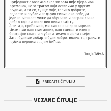
Вриједност овоземаљског живота није мјерљива 
временом, него трагом који оставимо у другим 
људима, а ти си, сунце моје, толико доброте, 
радости и љубави подарио свима око себе, да 
једино вјечност може да обухвати и загрли свако 
добро које си поклонио овом свијету.

А ти и ја, срећо моја, ми смо се све договорили. 
Имамо ми наш светионик, наш смисао и извор 
бескрајне снаге и љубави, имамо цијели свијет.

Зато, буди ми добар и буди добро, волим те, грлим и 
љубим цијелим својим бићем.
Твоја ТАЊА
PREDAJTE ČITULJU
VEZANE ČITULJE