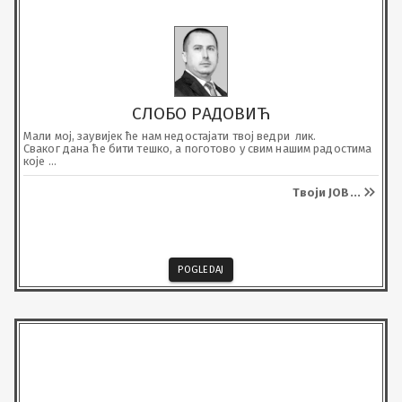
СЛОБО РАДОВИЋ
Мали мој, заувијек ће нам недостајати твој ведри  лик. 

Сваког дана ће бити тешко, а поготово у свим нашим радостима 
које 

нам слиједе и којима си се ти као ујак радовао.
Твоји ЈОВ
...
POGLEDAJ