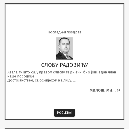
Последњи поздрав
СЛОБУ РАДОВИЋУ
Хвала ти што си, у правом смислу те ријечи, био још један члан 
наше породице.

Достојанствен, са осмијехом на лицу. 

Таквог ћемо те памтити.
МИЛОШ, МИ
...
POGLEDAJ