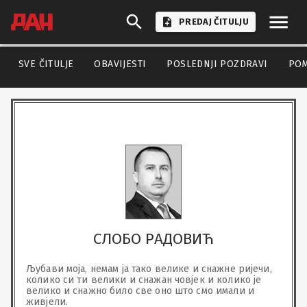
PREDAJ ČITULJU
SVE ČITULJE
OBAVIJESTI
POSLEDNJI POZDRAVI
PO
СЛОБО РАДОВИЋ
Љубави моја, немам ја тако велике и снажне ријечи, 
колико си ти велики и снажан човјек и колико је 
велико и снажно било све оно што смо имали и 
живјели. 
