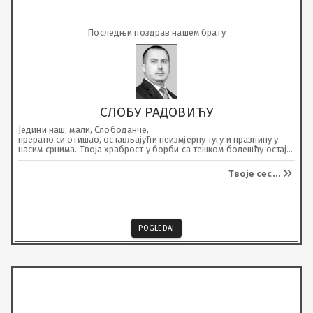
Последњи поздрав нашем брату
СЛОБУ РАДОВИЋУ
Једини наш, мали, Слободанче,

прерано си отишао, остављајући неизмјерну тугу и празнину у 
насим срцима. Твоја храброст у борби са тешком болешћу остаје 
нам вјечна инспирација, а љубав, доброта и осмијех које си 
несебично дијелио живјеће заувијек у нашем сјећању.
Твоје сес
...
POGLEDAJ