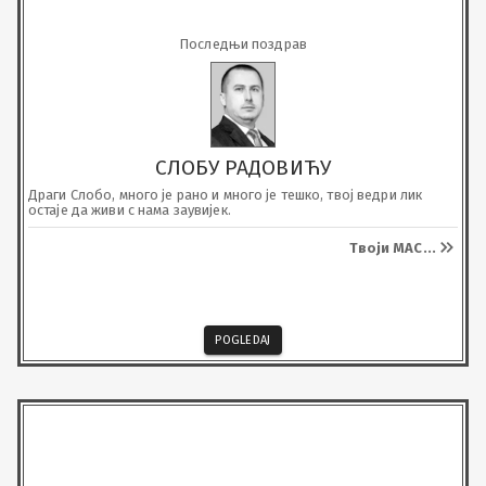
Последњи поздрав
СЛОБУ РАДОВИЋУ
Драги Слобо, много је рано и много је тешко, твој ведри лик 
остаје да живи с нама заувијек.
Твоји МАС
...
POGLEDAJ