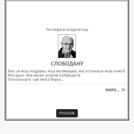
Последњи поздрав оцу
СЛОБОДАНУ
Био си моја подршка, моја мотивација, мој ослонац и моја помоћ.

Мој идол. Али нисмо успјели побиједити.

Поносна што сам твоја ћерка.

Волим те тата!
МИРА
...
POGLEDAJ