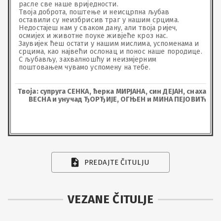
расле све наше вриједности.

Твоја доброта, поштење и неисцрпна љубав 
оставили су неизбрисив траг у нашим срцима.

Недостајеш нам у сваком дану, али твоја ријеч, 
осмијех и животне поуке живјеће кроз нас.

Заувијек ћеш остати у нашим мислима, успоменама и 
срцима, као највећи ослонац и понос наше породице.

С љубављу, захвалношћу и неизмјерним 
поштовањем чувамо успомену на тебе.
Твоја: супруга СЕНКА, ћерка МИРЈАНА, син ДЕЈАН, снаха
ВЕСНА и унучад ЂОРЂИЈЕ, ОГЊЕН и МИНА ПЕЈОВИЋ
PREDAJTE ČITULJU
VEZANE ČITULJE