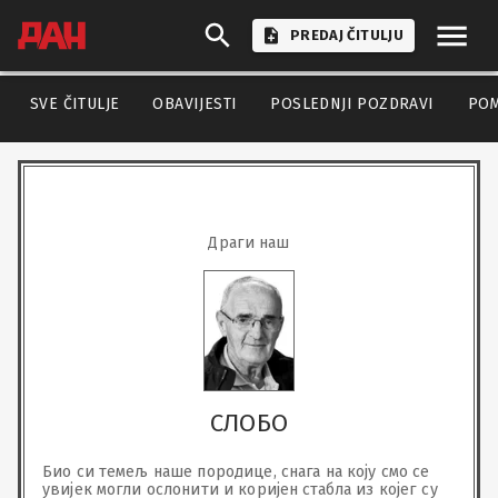
PREDAJ ČITULJU
SVE ČITULJE
OBAVIJESTI
POSLEDNJI POZDRAVI
PO
Драги наш
СЛОБО
Био си темељ наше породице, снага на коју смо се 
увијек могли ослонити и коријен стабла из којег су 