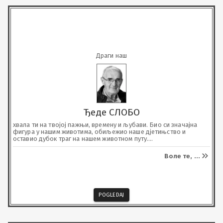
Драги наш
Ђеде СЛОБО
хвала ти на твојој пажњи, времену и љубави. Био си значајна 
фигура у нашим животима, обиљежио наше д‌јетињство и 
оставио дубок траг на нашем животном путу.

Топли осјећај дома, припадности и заједништва у нашој 
породици највећи је дар који си нам пружио.

Воле те,
...
Кроз живот ћемо се водити твојим ријечима и поштењем, и 
чуваћемо твоје име од заборава.
POGLEDAJ