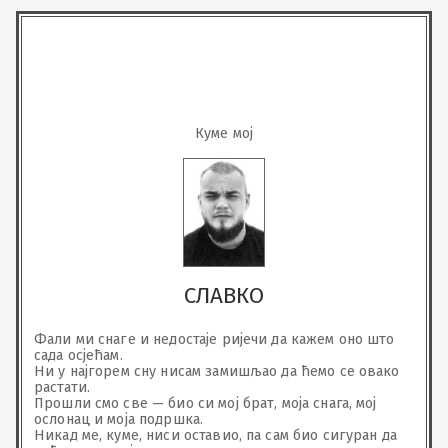
Куме мој
СЛАВКО
Фали ми снаге и недостаје ријечи да кажем оно што 
сада осјећам.

Ни у најгорем сну нисам замишљао да ћемо се овако 
растати.

Прошли смо све — био си мој брат, моја снага, мој 
ослонац и моја подршка.

Никад ме, куме, ниси оставио, па сам био сигуран да 