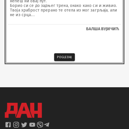
нећеш ни овај пут.

Борио си се до задњег трена, онако како си и живио.

Твоја храброст прерано те отела из мог загрљаја, али 
не из срца.

Мирно спавај и знај да те кум никад неће заборавити.

Нека су ти лаке ране, јуначе.

ВОЛИМ ТЕ.
БАЛША ВУЈИЧИЋ
POGLEDAJ