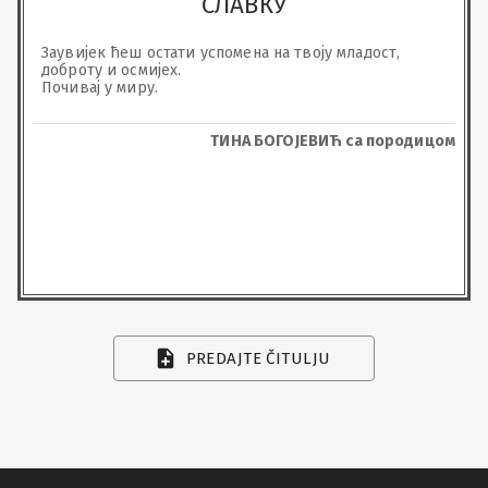
СЛАВКУ
Заувијек ћеш остати успомена на твоју младост, 
доброту и осмијех.

Почивај у миру.
ТИНА БОГОЈЕВИЋ са породицом
PREDAJTE ČITULJU