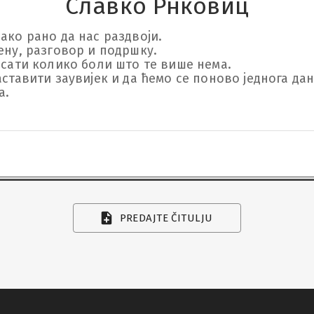
Славко Рнковиц
ако рано да нас раздвоји.

ену, разговор и подршку.

исати колико боли што те више нема.

ставити заувијек и да ћемо се поново једнога дана
.

PREDAJTE ČITULJU