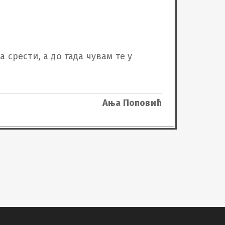
 срести, а до тада чувам те у 
Ања Поповић