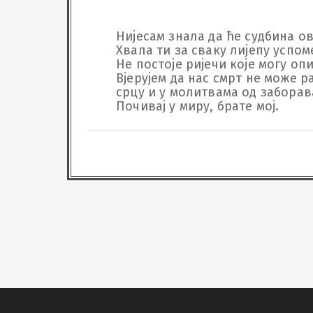
Нијесам знала да ће судбина ов
Хвала ти за сваку лијепу успом
Не постоје ријечи које могу оп
Вјерујем да нас смрт не може ра
срцу и у молитвама од заборава
Почивај у миру, брате мој.