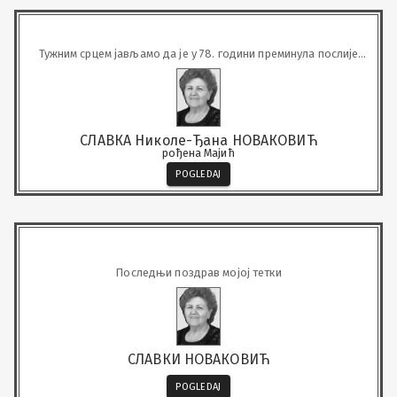
Тужним срцем јављамо да је у 78. години преминула послије
кратке болести наша вољена
СЛАВКА Николе-Ђана НОВАКОВИЋ
рођена Мајић
POGLEDAJ
Последњи поздрав мојој тетки
СЛАВКИ НОВАКОВИЋ
POGLEDAJ