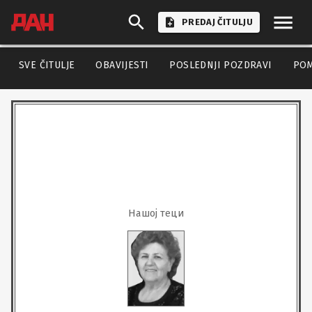
PREDAJ ČITULJU
SVE ČITULJE
OBAVIJESTI
POSLEDNJI POZDRAVI
PO
Нашој теци