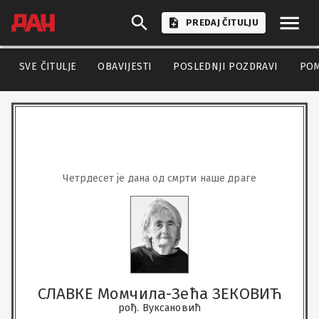
PREDAJ ČITULJU
SVE ČITULJE
OBAVIJESTI
POSLEDNJI POZDRAVI
PO
Четрдесет је дана од смрти наше драге
СЛАВКЕ Момчила-Зећа ЗЕКОВИЋ
рођ. Вуксановић