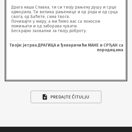
Драга наша Славка, ти си твоју рањену душу и срце 
одморила. Ти велика рањенице и од рода и од срца 
свога, од Баћете, сина твога. 

Почивајте у миру, а ми ћемо вас са поносом 
помињати и од заборава чувати.

Бескрајно захвални за твоју доброту.
Твоји: јетрва ДРАГИЦА и ђеверичићи МАНЕ и СРЂАН са
породицама
PREDAJTE ČITULJU