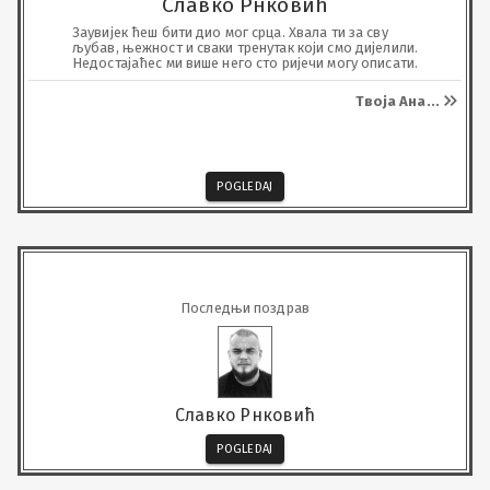
Славко Рнковић
Заувијек ћеш бити дио мог срца. Хвала ти за сву

љубав, њежност и сваки тренутак који смо дијелили.

Недостајаћес ми више него сто ријечи могу описати.
Твоја Ана
...
POGLEDAJ
Последњи поздрав
Славко Рнковић
POGLEDAJ