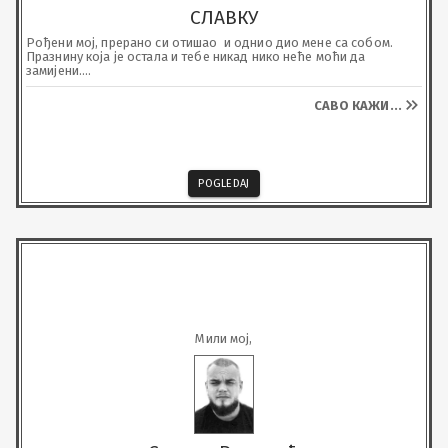
СЛАВКУ
Рођени мој, прерано си отишао  и однио дио мене са собом. 

Празнину која је остала и тебе никад нико неће моћи да 
замијени.

Твоје велико срце, осмијех и доброту памтићу док сам жив...

Сад нека те бог чува мали мој брате. 

САВО КАЖИ
...
Видјећемо се поново и смијати као некада..

Воли те твој брат
POGLEDAJ
Мили мој,