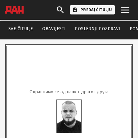
PREDAJ ČITULJU
SVE ČITULJE
OBAVIJESTI
POSLEDNJI POZDRAVI
PO
Опраштамо се од нашег драгог друга