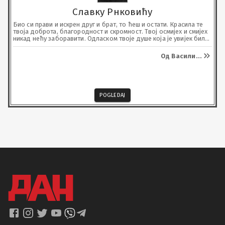
Славку Рнковићу
Био си прави и искрен друг и брат, то ћеш и остати. Красила те 
твоја доброта, благородност и скромност. Твој осмијех и смијех 
никад нећу заборавити. Одласком твоје душе која је увијек била 
чиста, позитивна и весела, красићеш Царство небеско а нама на 
земљи оставити неизбрисиво сјећање и тугу. Чуваћу те од 
Од Васили
...
заборава, хвала ти што си био прави друг и брат, каквих није 
остало јос пуно у овом свијету. Почивај у миру.
POGLEDAJ