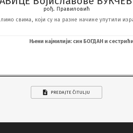
АВИЦЕ Војиславове ВУКЧЕ
рођ. Правиловић
лимо свима, који су на разне начине упутили изр
Њени најмилији: син БОГДАН и сестри
PREDAJTE ČITULJU