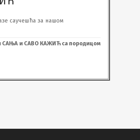
ВИЋ
азе саучешћа за нашом 
ћи САЊА и САВО КАЖИЋ са породицом