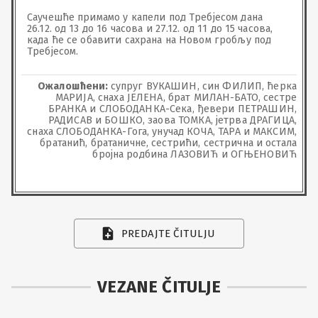
Саучешће примамо у капели под Требјесом дана 
26.12. од 13 до 16 часова и 27.12. од 11 до 15 часова, 
када ће се обавити сахрана на Новом гробљу под 
Требјесом.
Ожалошћени:
супруг ВУКАШИН, син ФИЛИП, ћерка
МАРИЈА, снаха ЈЕЛЕНА, брат МИЛАН-БАТО, сестре
БРАНКА и СЛОБОДАНКА-Сека, ђевери ПЕТРАШИН,
РАДИСАВ и БОШКО, заова ТОМКА, јетрва ДРАГИЦА,
снаха СЛОБОДАНКА-Гога, унучад КОЧА, ТАРА и МАКСИМ,
братанић, братаничне, сестрићи, сестрична и остала
бројна родбина ЛАЗОВИЋ и ОГЊЕНОВИЋ
PREDAJTE ČITULJU
VEZANE ČITULJE