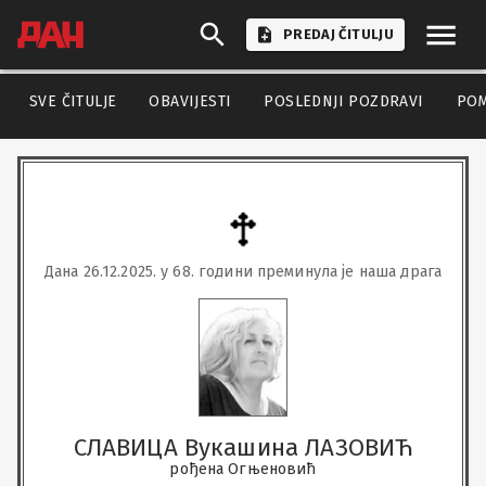
PREDAJ ČITULJU
SVE ČITULJE
OBAVIJESTI
POSLEDNJI POZDRAVI
PO
Дана 26.12.2025. у 68. години преминула је наша драга
СЛАВИЦА Вукашина ЛАЗОВИЋ
рођена Огњеновић