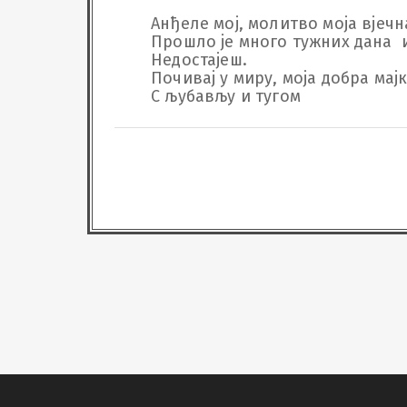
Анђеле мој, молитво моја вјечна
Прошло је много тужних дана  
Недостајеш.

Почивај у миру, моја добра мајк
С љубављу и тугом