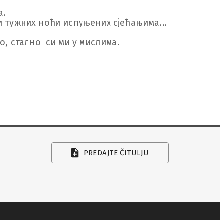
.

и тужних ноћи испуњених сјећањима...

о, стално  си ми у мислима.

PREDAJTE ČITULJU