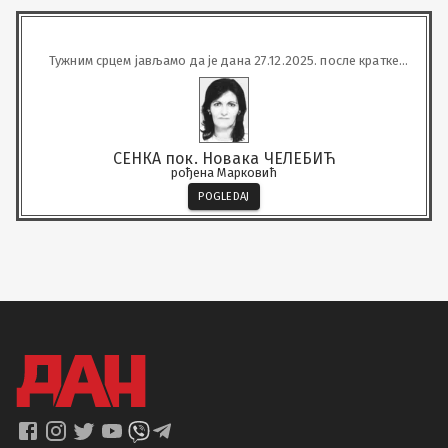
Тужним срцем јављамо да је дана 27.12.2025. после кратке
болести преминула у 72. години живота наша вољена
СЕНКА пок. Новака ЧЕЛЕБИЋ
рођена Марковић
POGLEDAJ