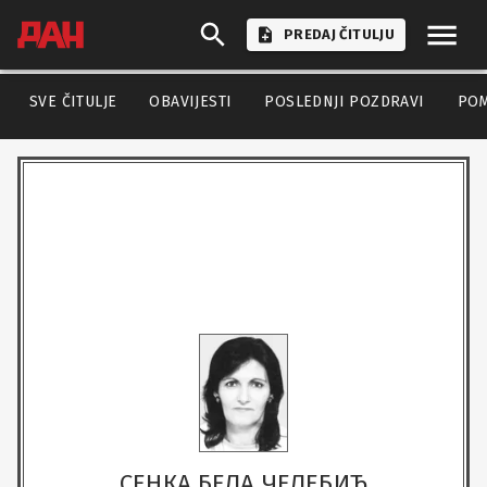
PREDAJ ČITULJU
SVE ČITULJE
OBAVIJESTI
POSLEDNJI POZDRAVI
PO
СЕНКА БЕЛА ЧЕЛЕБИЋ