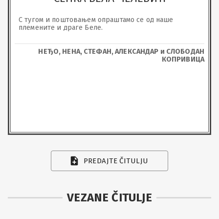
С тугом и поштовањем опраштамо се од наше 
племените и драге Беле.
НЕЂО, НЕНА, СТЕФАН, АЛЕКСАНДАР и СЛОБОДАН
КОПРИВИЦА
PREDAJTE ČITULJU
VEZANE ČITULJE