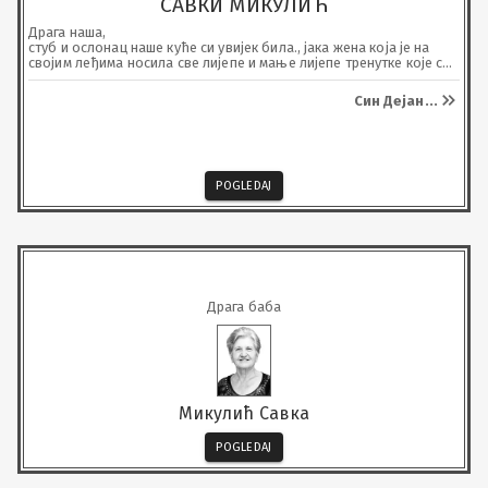
САВКИ МИКУЛИЋ
Драга наша, 

стуб и ослонац наше куће си увијек била., јака жена која је на 
својим леђима носила све лијепе и мање лијепе тренутке које са 
собом зивот носи. Топли дом и громогласна добродошлица се 
увијек могла чути, ништа више неће бити исто без тебе. 

Син Дејан
...
Твој одлазак оставио је бол коју вријеме неће излијечити, али 
ће љубав коју си нам пружила заувијек остати у нашим срцима. 
Недостајеш нам, а тек ћеш још више.
POGLEDAJ
Драга баба
Микулић Савка
POGLEDAJ