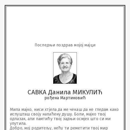
Последњи поздрав мојој мајци
САВКА Данила МИКУЛИЋ
рођена Мартиновић
Мила мајко, ниси хтјела да ме чекаш да не гледам како 
испушташ своју напаћену душу. Боли, мајко твој 
одлазак, али памтићу твој задњи осмјех што си ми 
упутила. 

Добро, мој родитељу, нећу ти реметити твој мир 