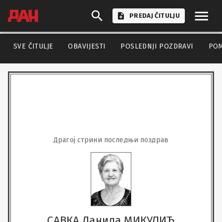
PREDAJ ČITULJU
SVE ČITULJE
OBAVIJESTI
POSLEDNJI POZDRAVI
PO
Драгој стрини последњи поздрав
САВКА Данила МИКУЛИЋ