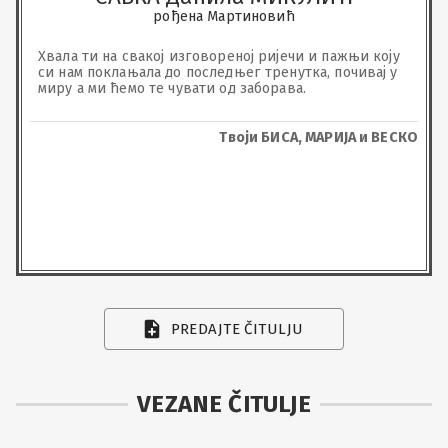
рођена Мартиновић
Хвала ти на свакој изговореној ријечи и пажњи коју 
си нам поклањала до последњег тренутка, почивај у 
миру а ми ћемо те чувати од заборава.
Твоји БИСА, МАРИЈА и ВЕСКО
PREDAJTE ČITULJU
VEZANE ČITULJE