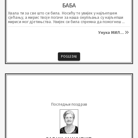
БАБА
Хвала ти за све што си била. Носићу те увијек у најљепшем 
сјећању, а мирис твоје погаче за наша окупљања су најљепши 
мириси мог д‌јетињства. Увијек си била спремна да помогнеш 
свима, а сада и ти одмори.

Недостајеш нам.
Унука МИЛ
...
POGLEDAJ
Последњи поздрав