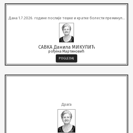
Дана 1.7.2026. године послије тешке и кратке болeсти преминула
је у 80. години наша драга
САВКА Данила МИКУЛИЋ
рођена Мартиновић
POGLEDAJ
Драга