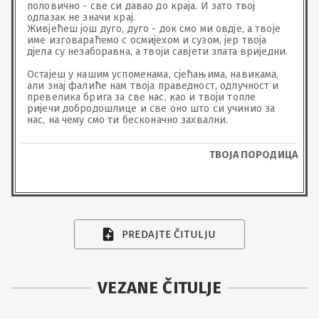
половично - све си давао до краја. И зато твој 
одлазак не значи крај.

Живјећеш још дуго, дуго - док смо ми овдје, а твоје 
име изговараћемо с осмијехом и сузом, јер твоја 
дјела су незаборавна, а твоји савјети злата вриједни. 
Остајеш у нашим успоменама, сјећањима, навикама, 
али знај фалиће нам твоја праведност, одлучност и 
превелика брига за све нас, као и твоји топле 
ријечи добродошлице и све оно што си учинио за 
нас, на чему смо ти бесконачно захвални.
ТВОЈА ПОРОДИЦА
PREDAJTE ČITULJU
VEZANE ČITULJE