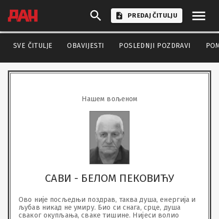
PREDAJ ČITULJU
SVE ČITULJE
OBAVIJESTI
POSLEDNJI POZDRAVI
PO
Нашем вољеном
САВИ - БЕЛОМ ПЕКОВИЋУ
Ово није посљедњи поздрав, таква душа, енергија и 
љубав никад не умиру. Био си снага, срце, душа 
сваког окупљања, сваке тишине. Нијеси волио 