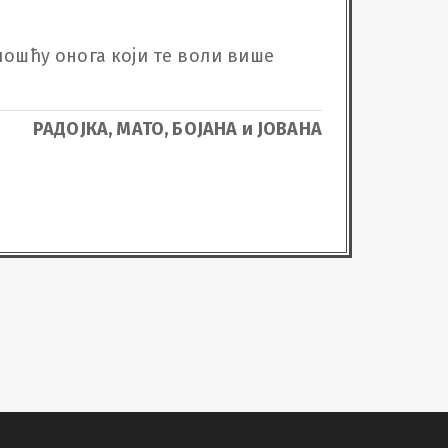
милошћу онога који те воли више 
РАДОЈКА, МАТО, БОЈАНА и ЈОВАНА