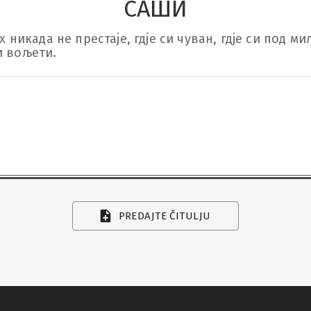
САШИ
ех никада не престаје, гдје си чуван, гдје си под 
и вољети.
PREDAJTE ČITULJU