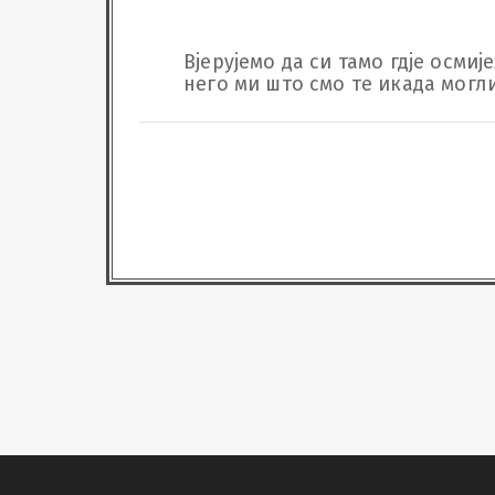
Вјерујемо да си тамо гдје осмиј
него ми што смо те икада могл