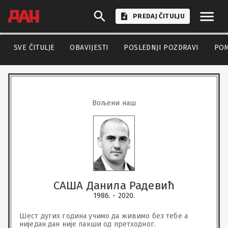
PREDAJ ČITULJU
SVE ČITULJE
OBAVIJESTI
POSLEDNJI POZDRAVI
PO
Вољени наш
САША Данила Радевић
1986. - 2020.
Шест дугих година учимо да живимо без тебе а 
ниједан дан није лакши од претходног.
