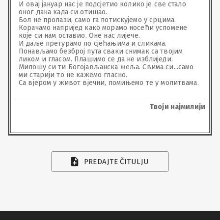
И овај јануар нас је подсјетио колико је све стало 
оног дана када си отишао.

Бол не пролази, само га потискујемо у срцима.

Корачамо напријед како морамо носећи успомене 
које си нам оставио. Оне нас лијече.

И даље претурамо по сјећањима и сликама.

Понављамо безброј пута сваки снимак са твојим 
ликом и гласом. Плашимо се да не изблиједи.

Милошу си ти Богојављанска жеља. Свима си...само 
ми старији то не кажемо гласно.

Са вјером у живот вјечни, помињемо те у молитвама.
Твоји најмилији
PREDAJTE ČITULJU