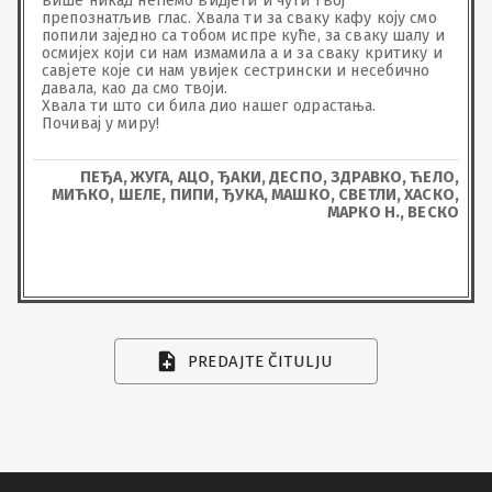
више никад нећемо видјети и чути твој 
препознатљив глас. Хвала ти за сваку кафу коју смо 
попили заједно са тобом испре куће, за сваку шалу и 
осмијех који си нам измамила а и за сваку критику и 
савјете које си нам увијек сестрински и несебично 
давала, као да смо твоји.

Хвала ти што си била дио нашег одрастања.

Почивај у миру!
ПЕЂА, ЖУГА, АЦО, ЂАКИ, ДЕСПО, ЗДРАВКО, ЋЕЛО,
МИЋКО, ШЕЛЕ, ПИПИ, ЂУКА, МАШКО, СВЕТЛИ, ХАСКО,
МАРКО Н., ВЕСКО
PREDAJTE ČITULJU