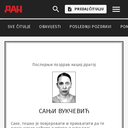
PREDAJ ČITULJU
SVE ČITULJE
OBAVIJESTI
POSLEDNJI POZDRAVI
PO
Последњи поздрав нашој драгој
САЊИ ВУКЧЕВИЋ
Саке, тешко је повјеровати и прихватити да те 