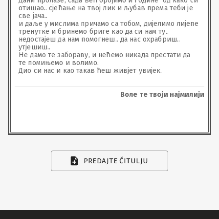
Дани пролазе, сада већ бројимо и године  од како си 
отишао.. сјећање на твој лик и љубав према теби је 
све јача..

и даље у мислима причамо са тобом, дијелимо лијепе 
тренутке и бринемо бриге као да си нам ту.. 
недостајеш да нам помогнеш.. да нас охрабриш.. 
утјешиш..

Не дамо те забораву, и нећемо никада престати да 
те помињемо и волимо. 

Дио си нас и као такав ћеш живјет увијек.
Воле те твоји најмилији
PREDAJTE ČITULJU