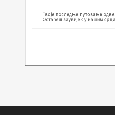
Твоје последње путовање одвело
Остаћеш заувијек у нашим срц