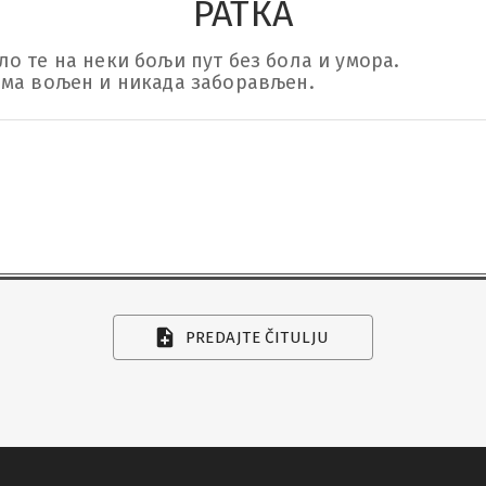
РАТКА
 те на неки бољи пут без бола и умора.

има вољен и никада заборављен.
PREDAJTE ČITULJU