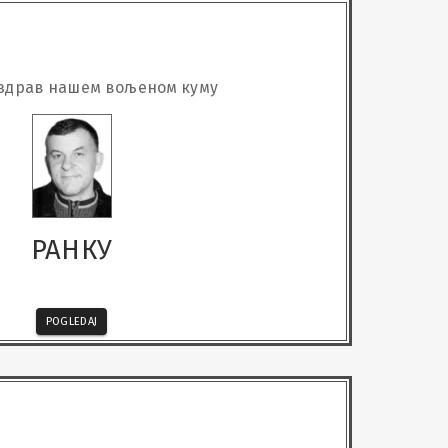
здрав нашем вољеном куму
РАНКУ
POGLEDAJ