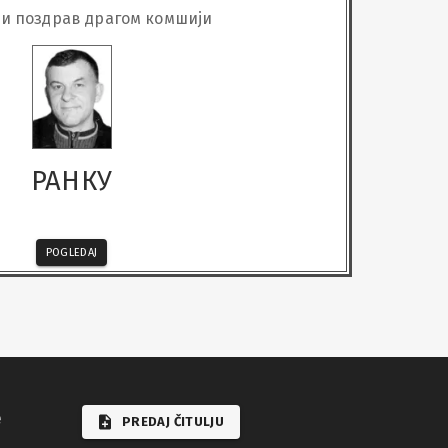
и поздрав драгом комшији
РАНКУ
POGLEDAJ
e
PREDAJ ČITULJU