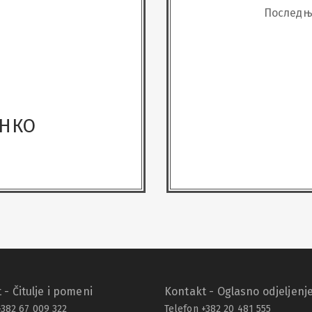
Последњ
АНКО
 - Čitulje i pomeni
Kontakt - Oglasno odjeljenj
+382 67 009 322
Telefon +382 20 481 555