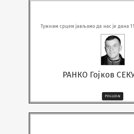
Тужним срцем јављамо да нас је дана 11
болести, у 68. години живота, на
РАНКО Гојков СЕ
POGLEDAJ