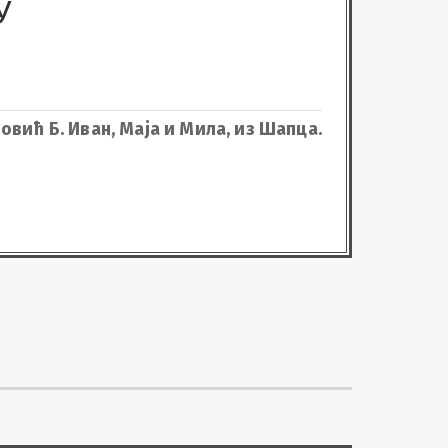
У
овић Б. Иван, Маја и Мила, из Шапца.