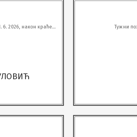
. 6. 2026, након краће
Тужни по
пустио наш вољени
КУЛОВИЋ