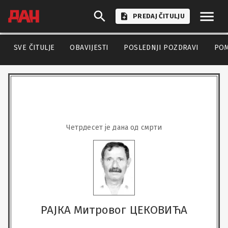
PREDAJ ČITULJU
SVE ČITULJE
OBAVIJESTI
POSLEDNJI POZDRAVI
PO
Четрдесет је дана од смрти
РАЈКА Митровог ЦЕКОВИЋА