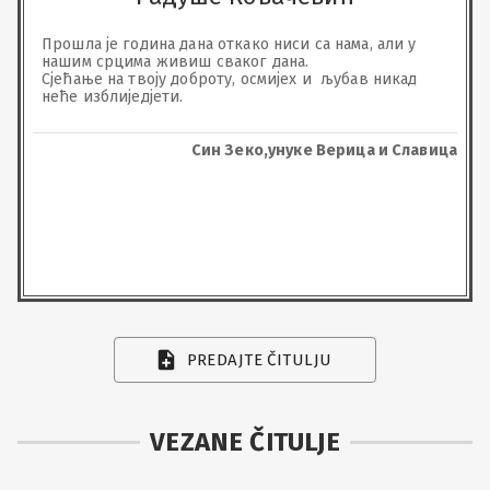
Прошла је година дана откако ниси са нама, али у 
нашим срцима живиш сваког дана.

Сјећање на твоју доброту, осмијех и  љубав никад 
неће изблиједјети.
Син Зеко,унуке Верица и Славица
PREDAJTE ČITULJU
VEZANE ČITULJE