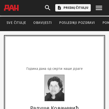
PREDAJ ČITULJU
SVE ČITULJE
OBAVIJESTI
POSLEDNJI POZDRAVI
PO
Година дана од смрти наше драге
Радуше Ковачевић