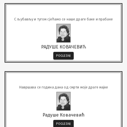
С љубављу и тугом сјећамо се наше драге баке и прабаке
РАДУШЕ КОВАЧЕВИЋ
POGLEDAJ
Навршава се година дана од смрти моје драге мајке
Радуше Ковачевић
POGLEDAJ