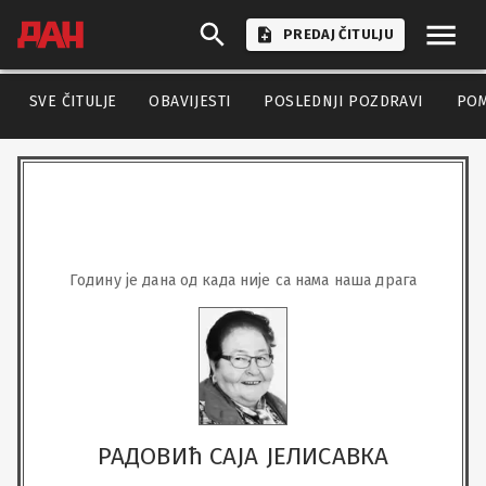
PREDAJ ČITULJU
SVE ČITULJE
OBAVIJESTI
POSLEDNJI POZDRAVI
PO
Годину је дана од када није са нама наша драга
РАДОВИћ САЈА ЈЕЛИСАВКА