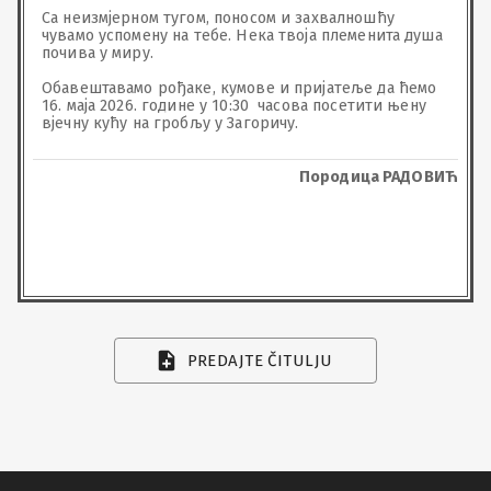
Са неизмјерном тугом, поносом и захвалношћу 
чувамо успомену на тебе. Нека твоја племенита душа 
почива у миру.

Обавештавамо рођаке, кумове и пријатеље да ћемо 
16. маја 2026. године у 10:30  часова посетити њену 
вјечну кућу на гробљу у Загоричу.
Породица РАДОВИЋ
PREDAJTE ČITULJU