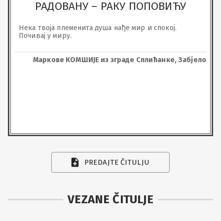
РАДОВАНУ – РАКУ ПОПОВИЋУ
Нека твоја племенита душа нађе мир и спокој. 
Почивај у миру.
Маркове КОМШИЈЕ из зграде Сплићанке, Забјело
PREDAJTE ČITULJU
VEZANE ČITULJE