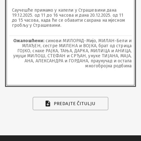
Саучешће примамо у капели у Страшевини дана 
19.12.2025. од 11 до 16 часова и дана 20.12.2025. од 11 
до 15 часова, када ће се обавити сахрана на мјесном 
гробљу у Страшевини.
Ожалошћени:
синови МИЛОРАД-Мијо, МИЛАН-Бели и
МЛАЂЕН, сестре МИЛЕНА и ВОЈКА, брат од стрица
ГОЈКО, снахе РАЈКА, ТАЊА, ДАРКА, МИЛИЦА и АНИЦА,
унуци МИЛОШ, СТЕФАН и СРЂАН, унуке ТИЈАНА, МАЈА,
АНА, АЛЕКСАНДРА и ГОРДАНА, праунучад и остала
многобројна родбина
PREDAJTE ČITULJU