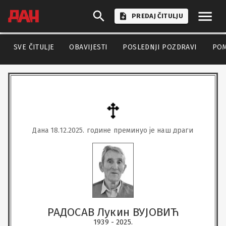
PREDAJ ČITULJU
SVE ČITULJE
OBAVIJESTI
POSLEDNJI POZDRAVI
PO
Дана 18.12.2025. године преминуо је наш драги
РАДОСАВ Лукин ВУЈОВИЋ
1939 - 2025.