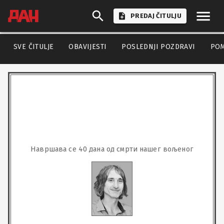
PREDAJ ČITULJU
SVE ČITULJE
OBAVIJESTI
POSLEDNJI POZDRAVI
PO
Навршава се 40 дана од смрти нашег вољеног