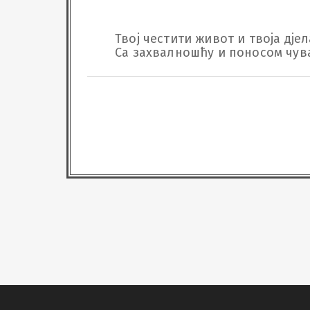
Твој честити живот и твоја дјел
Са захвалношћу и поносом чува