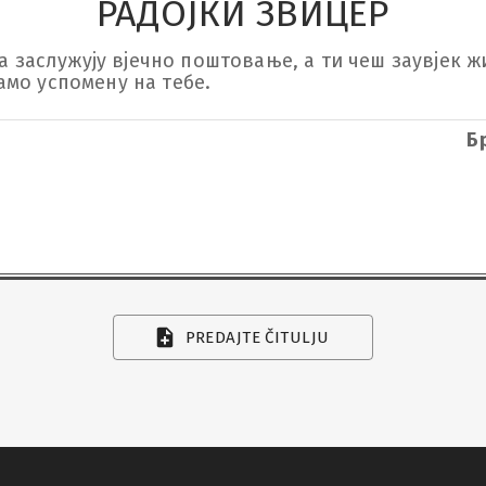
РАДОЈКИ ЗВИЦЕР
а заслужују вјечно поштовање, а ти чеш заувјек жи
мо успомену на тебе.
Б
PREDAJTE ČITULJU