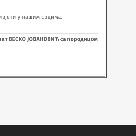
вјети у нашим срцима.

рат ВЕСКО ЈОВАНОВИЋ са породицом