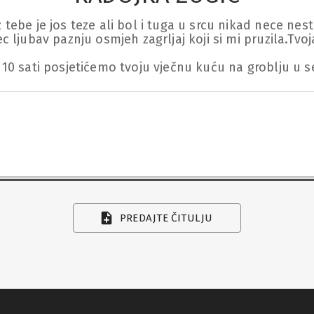
ebe je jos teze ali bol i tuga u srcu nikad nece nestat
 ljubav paznju osmjeh zagrljaj koji si mi pruzila.Tvoja
 10 sati posjetićemo tvoju vječnu kuću na groblju u s
PREDAJTE ČITULJU