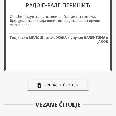
РАДОЈЕ-РАДЕ ПЕРИШИЋ
Остаћеш заувијек у нашим сјећањима и срцима.

Вјерујемо да је твоја племенита душа нашла вјечни 
мир и спокој.
Твоји: син МИЛОШ, снаха ЖАНА и унучад ВАЛЕНТИНА и
ЈАКОВ
PREDAJTE ČITULJU
VEZANE ČITULJE