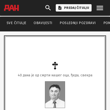
PREDAJ ČITULJU
SVE ČITULJE
OBAVIJESTI
POSLEDNJI POZDRAVI
PO
40 дана је од смрти нашег оца, ђеда, свекра