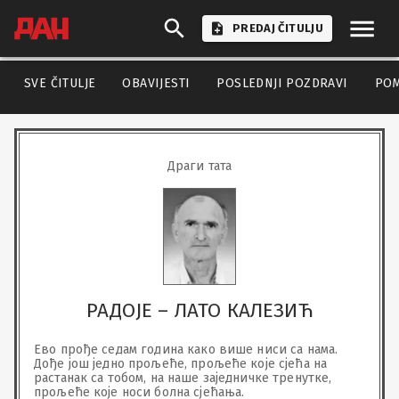
PREDAJ ČITULJU
SVE ČITULJE
OBAVIJESTI
POSLEDNJI POZDRAVI
PO
Драги тата
РАДОЈЕ – ЛАТО КАЛЕЗИЋ
Ево прође седам година како више ниси са нама.

Дође још једно прољеће, прољеће које сјећа на 
растанак са тобом, на наше заједничке тренутке, 
прољеће које носи болна сјећања.
