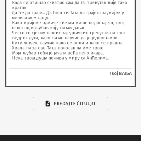
Када си отишао схватио сам да тај тренутак није тако 
кратак.

Да ће да траје... Да ћеш ти Тата да трајеш заувијек у 
мени и мом срцу.

Како вријеме одмиче све ми више недостајеш, твој 
ослонац и љубав коју си ми давао.

Често се сјетим наших заједничких тренутака и твог 
ведрог духа, како си ме научио да је једноставно 
бити човјек, научио како се воли и како се прашта.

Хвала ти за све Тата, поносан на име твоје.

Моја љубав теби је јача и већа него икада. 

Нека твоја душа почива у миру са Анђелима.
Твој ВАЊА
PREDAJTE ČITULJU