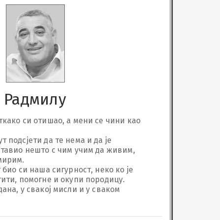
Радмилу
ткако си отишао, а мени се чини као 
 подсјети да те нема и да је 
ставио нешто с чим учим да живим, 
рим. 

 био си наша сигурност, неко ко је 
ити, помогне и окупи породицу. 

ана, у свакој мисли и у сваком 
агрљају наших родитеља који ће те 