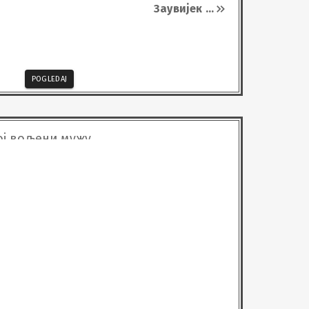
Заувијек
...
POGLEDAJ
мој вољени мужу