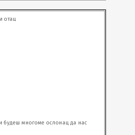
и отац
и будеш многоме ослонац да нас 