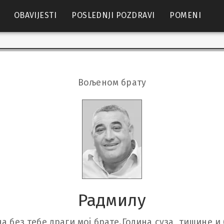
OBAVIJESTI
POSLEDNJI POZDRAVI
POMENI
Вољеном брату
Радмилу
а без тебе,драги мој брате.Година суза, тишине и 