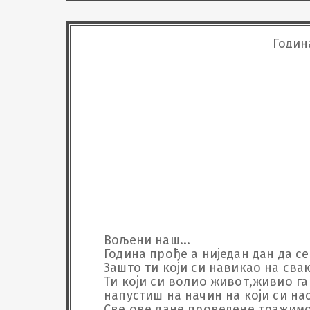
И не 
Јер б
Да је
Годин
Оно ш
само 
тихо,
Ако и
неће 
већ з
у сва
ХВАЛА
Вољени наш...

Година прође а ниједан дан да с
Зашто ти који си навикао на свак
Ти који си волио живот,живио г
напустиш на начин на који си нас 
Све ове дане проведене тражимо