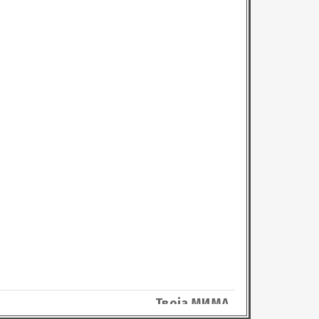
ужан!

Твоја МИМА