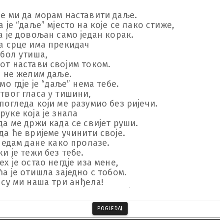
е ми да морам наставити даље.

а је “даље” мјесто на које се лако стиже,

а је довољан само један корак.

а срце има прекидач

 бол утиша,

от настави својим током.

а не желим даље.

даље” нема тебе.

твог гласа у тишини,

погледа који ме разумио без ријечи.

руке која је знала

да ме држи када се свијет руши.

да ће вријеме учинити своје.

гледам дане како пролазе.

ки је тежи без тебе.

е остао негд‌је иза мене,

ћа је отишла заједно с тобом.

 су ми наша три анђела!

лна сам ти што су нам такви, јер си и ти за то засл
 више није исто,

POGLEDAJ
ниси овд‌је.
