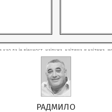
 као да је вјечност, најдужа, најтиша и најтежа, 
РАДМИЛО