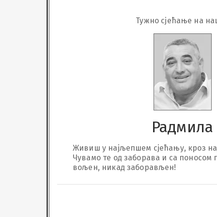
Тужно сјећање на на
Радмила
Живиш у најљепшем сјећању, кроз на
Чувамо те од заборава и са поносом 
вољен, никад заборављен!