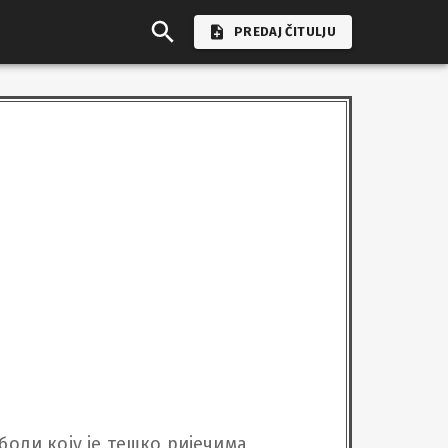
PREDAJ ČITULJU
боли коју је тешко ријечима 