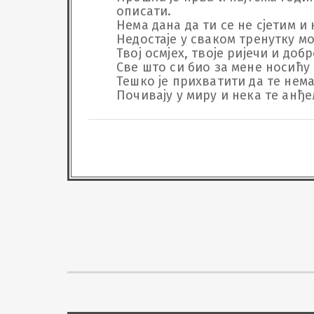
описати.

Нема дана да ти се не сјетим и 
Недостаје у сваком тренутку мо
Твој осмјех, твоје ријечи и доб
Све што си био за мене носићу з
Тешко је прихватити да те нема
Почивају у миру и нека те анђе