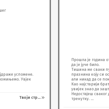
шег
Прошла је година о
да је јуче било. 

Тишина ме сваки пут
јдраже успомене. 
празнина коју си о
помињемо. Увјек 
али никад да се поми
Као најстарији брат
увијек знао да зашт
Недостајеш сваког д
Твоји стр
...
тренутку. 

Почивај у миру, у з
чувати.