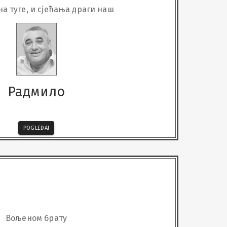
Година дана туге, и сјећања драги наш
Радмило
POGLEDAJ
Вољеном брату