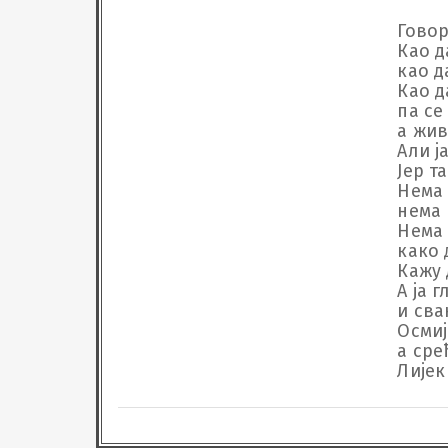
Говор
Као д
као д
Као д
па се
а жив
Али ј
Јер тамо гд‌је је “
Нема 
нема 
Нема 
како 
Кажу 
А ја 
и сва
Осмијех ј
а сре
Лијек
Захва
Ништа
јер ти 