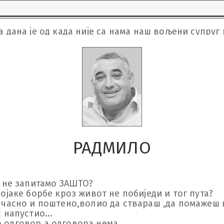
тражим да бол нестане.

ол значи да си био стваран!

 љубав била велика.

а дана је од када није са нама наш вољени супруг 
то смо имали није нестало,

сада живи у мени,

 тешко, али вјечно!

када кренем даље,

то бити зато што сам те заборавила,

ато што ћу те носити са собом 

ком кораку који учим направити без тебе!

 ТИ ЗА СВЕ!
РАДМИЛО
е не запитамо ЗАШТО?

ојаке борбе кроз живот не побиједи и тог пута?

а часно и поштено,волио да ствараш ,да помажеш 
напустио...

 одговор а одговора нема.
