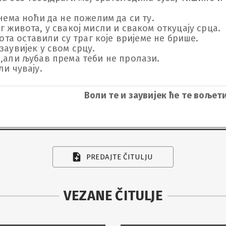
нема ноћи да не пожелим да си ту.

г живота, у свакој мисли и сваком откуцају срца.

рота оставили су траг које вријеме не брише.

аувијек у свом срцу.

,али љубав према теби не пролази.

ли чувају.
Воли те и заувијек ће те вољет
PREDAJTE ČITULJU
VEZANE ČITULJE