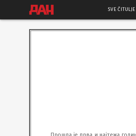
SVE ČITULJE
Прошла је прва и најтежа годин