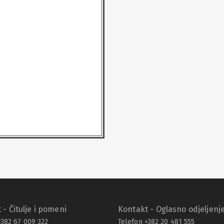
 - Čitulje i pomeni
Kontakt - Oglasno odjeljenj
+382 67 009 322
Telefon +382 20 481 555