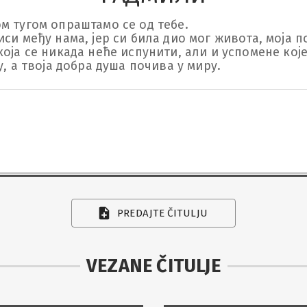
 тугом опраштамо се од тебе. 

си међу нама, јер си била дио мог живота, моја 
оја се никада неће испунити, али и успомене које 
у, а твоја добра душа почива у миру.
PREDAJTE ČITULJU
VEZANE ČITULJE