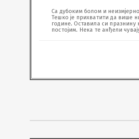
Са дубоким болом и неизмјерном
Тешко је прихватити да више ни
године. Оставила си празнину к
постојим. Нека те анђели чувај