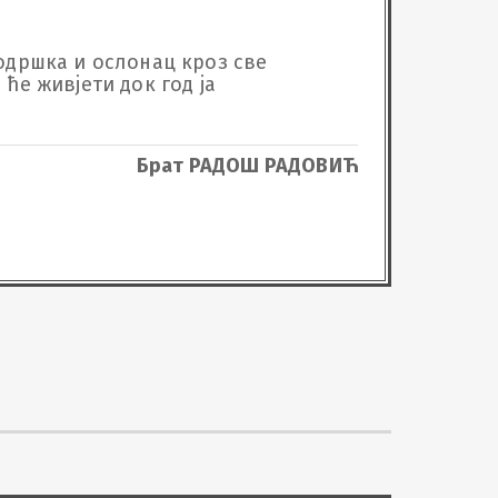
подршка и ослонац кроз све 
ће живјети док год ја 
Брат РАДОШ РАДОВИЋ