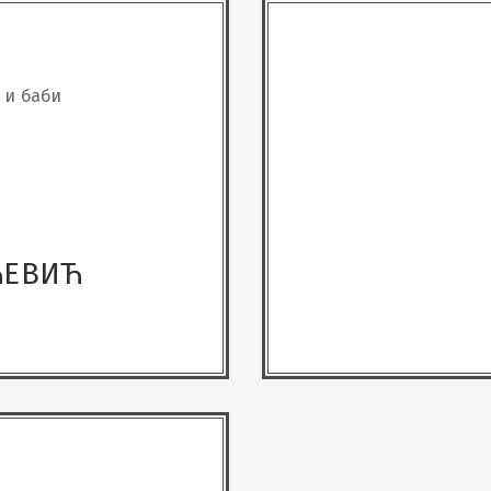
 и баби
ЋЕВИЋ