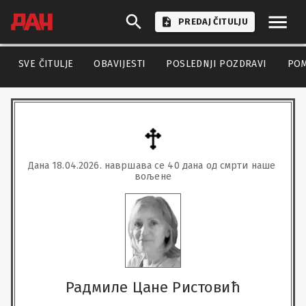
PREDAJ ČITULJU
SVE ČITULJE
OBAVIJESTI
POSLEDNJI POZDRAVI
PO
Дана 18.04.2026. навршава се 40 дана од смрти наше 
вољене
Радмиле Цане Ристовић