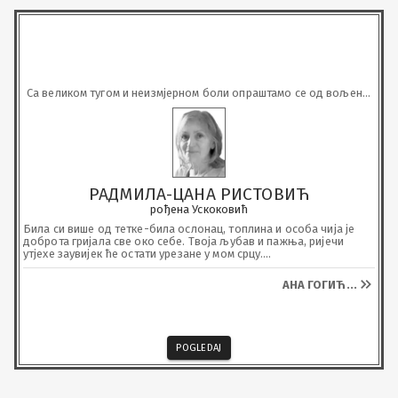
Са великом тугом и неизмјерном боли опраштамо се од вољене 
тетке
РАДМИЛА-ЦАНА РИСТОВИЋ
рођена Ускоковић
Била си више од тетке-била ослонац, топлина и особа чија је 
доброта гријала све око себе. Твоја љубав и пажња, ријечи 
утјехе заувијек ће остати урезане у мом срцу.

Хвала ти за све загрљаје.
АНА ГОГИЋ
...
POGLEDAJ