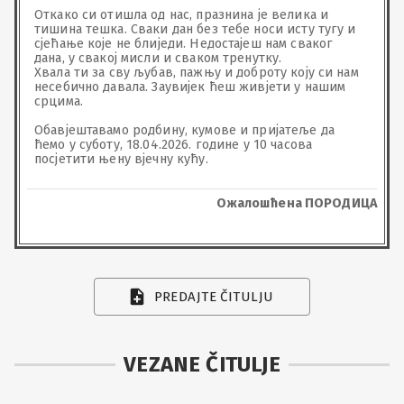
Откако си отишла од нас, празнина је велика и 
тишина тешка. Сваки дан без тебе носи исту тугу и 
сјећање које не блиједи. Недостајеш нам сваког 
дана, у свакој мисли и сваком тренутку.

Хвала ти за сву љубав, пажњу и доброту коју си нам 
несебично давала. Заувијек ћеш живјети у нашим 
срцима.

Обавјештавамо родбину, кумове и пријатеље да 
ћемо у суботу, 18.04.2026. године у 10 часова 
посјетити њену вјечну кућу.
Ожалошћена ПОРОДИЦА
PREDAJTE ČITULJU
VEZANE ČITULJE