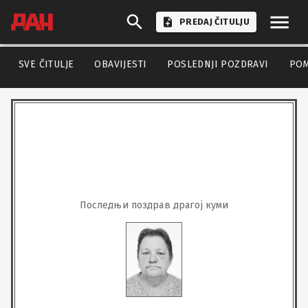
PREDAJ ČITULJU
SVE ČITULJE
OBAVIJESTI
POSLEDNJI POZDRAVI
PO
Последњи поздрав драгој куми