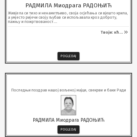
РАДМИЛА Миодрага РАДОЊИЋ
Живјела си тихо и ненаметљиво, своја осјећања си вјешто крила, 
а умјесто ријечи своју љубав си испољавала кроз доброту, 
пажњу и пожртвованост.

Твој одлазак оставиће празнину коју нико не може да попуни.

Била си тиха снага породице, племенита мајка, пуна љубави и 
Твоји: кћ
...
искрена.

Твоја топлина остаће нам путоказ у свим данима који долазе.
POGLEDAJ
Последњи поздрав нашој вољеној мајци, свекрви и баки Ради
РАДМИЛА Миодрага РАДОЊИЋ
POGLEDAJ