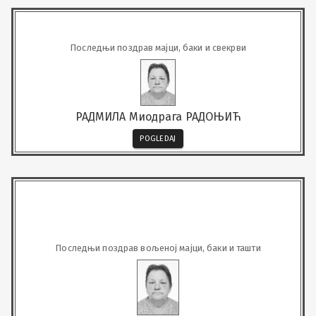
Последњи поздрав мајци, баки и свекрви
РАДМИЛА Миодрага РАДОЊИЋ
POGLEDAJ
Последњи поздрав вољеној мајци, баки и ташти