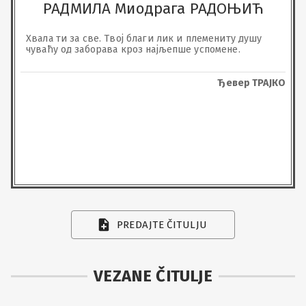
РАДМИЛА Миодрага РАДОЊИЋ
Хвала ти за све. Твој благи лик и племениту душу 
чуваћу од заборава кроз најљепше успомене.
Ђевер ТРАЈКО
PREDAJTE ČITULJU
VEZANE ČITULJE