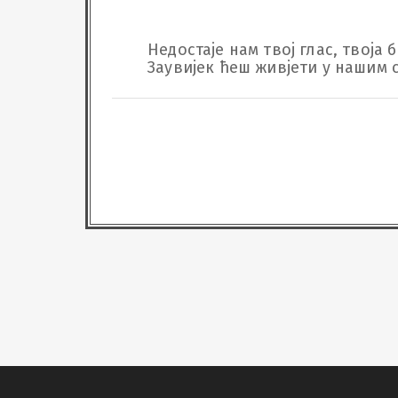
Недостаје нам твој глас, твоја 
Заувијек ћеш живјети у нашим 