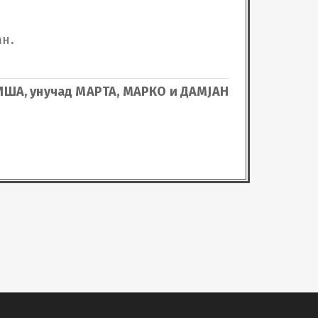
.

ИША, унучад МАРТА, МАРКО и ДАМЈАН