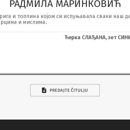
РАДМИЛА МАРИНКОВИЋ
брига и топлина којом си испуњавала сваки наш дан
срцима и мислима.
Ћерка СЛАЂАНА, зет СИН
PREDAJTE ČITULJU