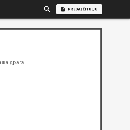
PREDAJ ČITULJU
наша драга