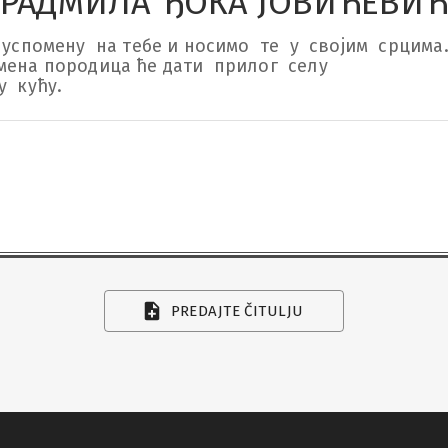
РАДМИЛА ЂОКА ЈОВИЋЕВИ
успомену  на тебе и носимо  те  у  својим  срцима.
ена породица ће дати  прилог  селу  

  кућу.
PREDAJTE ČITULJU