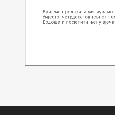
Вријеме пролази, а ми  чувамо  
Умјесто  четрдесетодневног пом
Додоши и посјетити њену вјечну