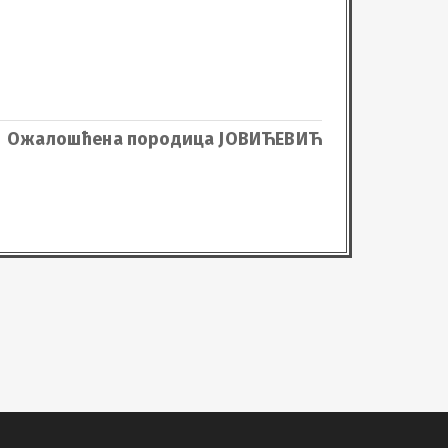
Ћ


Ожалошћена породица ЈОВИЋЕВИЋ