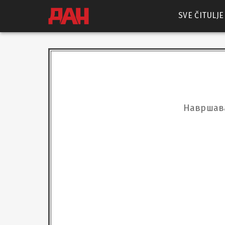
SVE ČITULJE
Навршава 