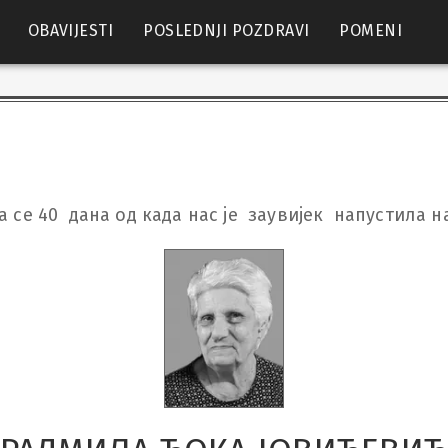
OBAVIJESTI
POSLEDNJI POZDRAVI
POMENI
се 40  дана од када нас је  заувијек  напустила 