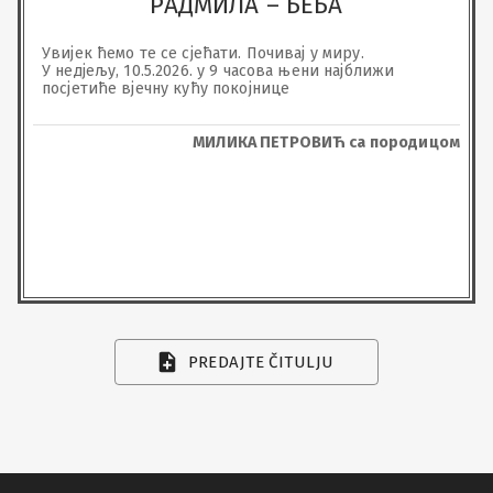
РАДМИЛА – БЕБА
Увијек ћемо те се сјећати. Почивај у миру.

У недјељу, 10.5.2026. у 9 часова њени најближи 
посјетиће вјечну кућу покојнице
МИЛИКА ПЕТРОВИЋ са породицом
PREDAJTE ČITULJU