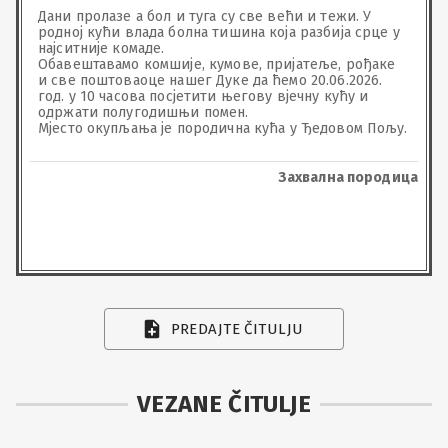
Дани пролазе а бол и туга су све већи и тежи. У 
родној кући влада болна тишина која разбија срце у 
најситније комаде.

Обавештавамо комшије, кумове, пријатеље, рођаке 
и све поштоваоце нашег Дуке да ћемо 20.06.2026. 
год. у 10 часова посјетити његову вјечну кућу и 
одржати полугодишњи помен.

Мјесто окупљања је породична кућа у Ђедовом Пољу.
Захвална породица
PREDAJTE ČITULJU
VEZANE ČITULJE