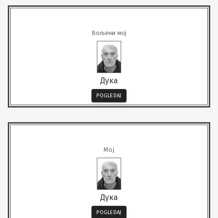
Вољени мој
Дука
POGLEDAJ
Мој
Дука
POGLEDAJ