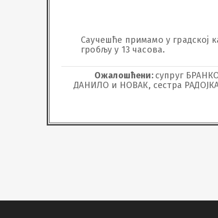
Саучешће примамо у градској ка
гробљу у 13 часова.
Ожалошћени:
супруг БРАНКО
ДАНИЛО и НОВАК, сестра РАДОЈКА