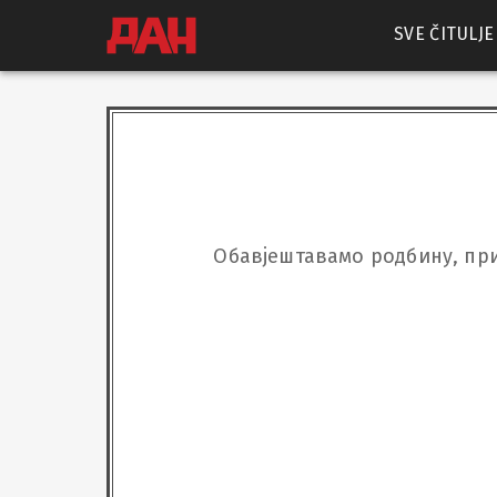
SVE ČITULJE
Обавјештавамо родбину, при