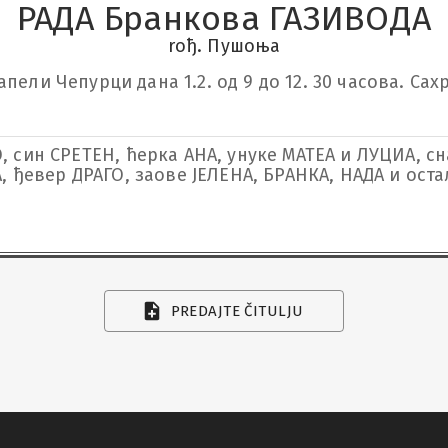
РАДА Бранкова ГАЗИВОДА
rођ. Пушоња
пели Чепурци дана 1.2. од 9 до 12. 30 часова. Са
, син СРЕТЕН, ћерка АНА, унуке МАТЕА и ЛУЦИА, с
, ђевер ДРАГО, заове ЈЕЛЕНА, БРАНКА, НАДА и ост
PREDAJTE ČITULJU