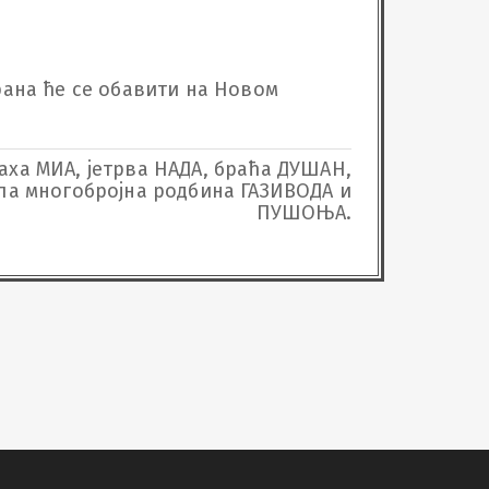
храна ће се обавити на Новом 
наха МИА, јетрва НАДА, браћа ДУШАН,
ала многобројна родбина ГАЗИВОДА и
ПУШОЊА.