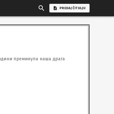
PREDAJ ČITULJU
години преминула наша драга