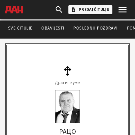
PREDAJ ČITULJU
SVE ČITULJE
OBAVIJESTI
POSLEDNJI POZDRAVI
PO
Драги  куме
РАЦО