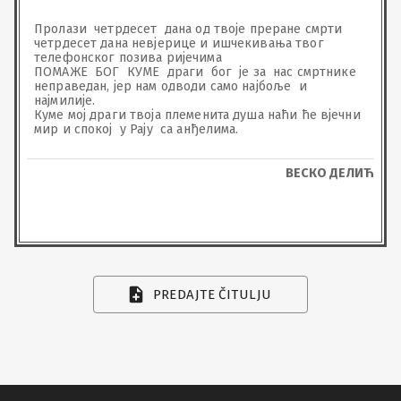
Пролази  четрдесет  дана од твоје преране смрти  
четрдесет дана невјерице и ишчекивања твог 
телефонског позива ријечима 

ПОМАЖЕ  БОГ  КУМЕ  драги  бог  је за  нас смртнике 
неправедан, јер нам одводи само најбоље  и 
најмилије.

Куме мој драги твоја племенита душа наћи ће вјечни 
мир и спокој  у Рају  са анђелима.
ВЕСКО ДЕЛИЋ
PREDAJTE ČITULJU