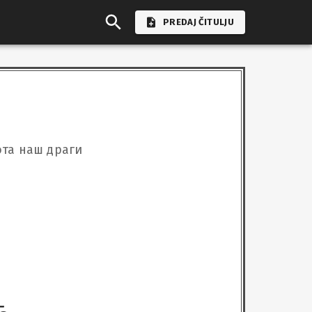
PREDAJ ČITULJU
ота наш драги