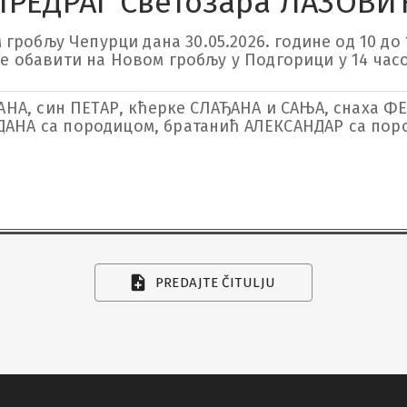
ПРЕДРАГ Светозара ЛАЗОВИ
робљу Чепурци дана 30.05.2026. године од 10 до 14
 се обавити на Новом гробљу у Подгорици у 14 час
АНА, син ПЕТАР, кћерке СЛАЂАНА и САЊА, снаха Ф
ДАНА са породицом, братанић АЛЕКСАНДАР са пор
PREDAJTE ČITULJU