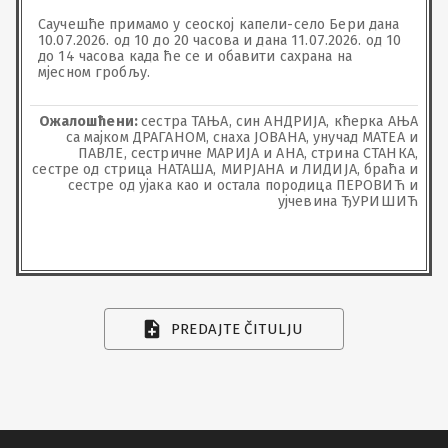
Саучешће примамо у сеоској капели-село Бери дана 
10.07.2026. од 10 до 20 часова и дана 11.07.2026. од 10 
до 14 часова када ће се и обавити сахрана на 
мјесном гробљу.
Ожалошћени:
сестра ТАЊА, син АНДРИЈА, кћерка АЊА
са мајком ДРАГАНОМ, снаха ЈОВАНА, унучад МАТЕА и
ПАВЛЕ, сестричне МАРИЈА и АНА, стрина СТАНКА,
сестре од стрица НАТАША, МИРЈАНА и ЛИДИЈА, браћа и
сестре од ујака као и остала породица ПЕРОВИЋ и
ујчевина ЂУРИШИЋ
PREDAJTE ČITULJU