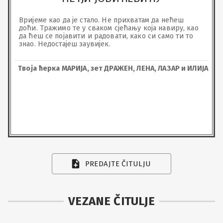
Вријеме као да је стало. Не прихватам да нећеш 
доћи. Тражимо те у сваком сјећању која навиру, као 
да ћеш се појавити и радовати, како си само ти то 
знао. Недостајеш заувијек.
Твоја ћерка МАРИЈА, зет ДРАЖЕН, ЛЕНА, ЛАЗАР и ИЛИЈА
PREDAJTE ČITULJU
VEZANE ČITULJE