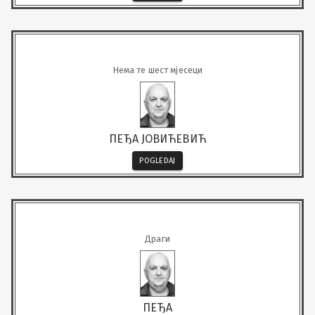
Нема те шест мјесеци
ПЕЂА ЈОВИЋЕВИЋ
POGLEDAJ
Драги
ПЕЂА