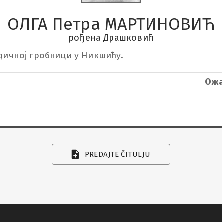
ОЛГА Петра МАРТИНОВИЋ
рођена Драшковић
одичној гробници у Никшићу.
Ожа
PREDAJTE ČITULJU